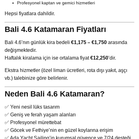
Profesyonel kaptan ve gemici hizmetleri
Hepsi fiyatlara dahildir.
Bali 4.6 Katamaran Fiyatları
Bali 4.6’nın günlük kira bedeli
€1,175 – €1,750
arasında
değişmektedir.
Haftalık kiralama için ise ortalama fiyat
€12,250
’dir.
Ekstra hizmetler (özel liman ücretleri, rota dışı yakıt, aşçı
vb.) talebinize göre belirlenir.
Neden Bali 4.6 Katamaran?
✅ Yeni nesil lüks tasarım
✅ Geniş ve ferah yaşam alanları
✅ Profesyonel mürettebat
✅ Göcek ve Fethiye’nin en güzel koylarına erişim
✅ Ada Yacht Sailing’in kurumsal güvence ve 7/24 desteği