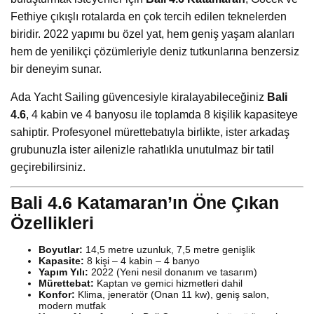
Fethiye çıkışlı rotalarda en çok tercih edilen teknelerden
biridir. 2022 yapımı bu özel yat, hem geniş yaşam alanları
hem de yenilikçi çözümleriyle deniz tutkunlarına benzersiz
bir deneyim sunar.
Ada Yacht Sailing güvencesiyle kiralayabileceğiniz
Bali
4.6
, 4 kabin ve 4 banyosu ile toplamda 8 kişilik kapasiteye
sahiptir. Profesyonel mürettebatıyla birlikte, ister arkadaş
grubunuzla ister ailenizle rahatlıkla unutulmaz bir tatil
geçirebilirsiniz.
Bali 4.6 Katamaran’ın Öne Çıkan
Özellikleri
Boyutlar:
14,5 metre uzunluk, 7,5 metre genişlik
Kapasite:
8 kişi – 4 kabin – 4 banyo
Yapım Yılı:
2022 (Yeni nesil donanım ve tasarım)
Mürettebat:
Kaptan ve gemici hizmetleri dahil
Konfor:
Klima, jeneratör (Onan 11 kw), geniş salon,
modern mutfak