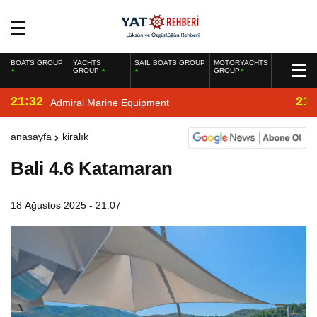
BOATS GROUP
YACHTS
SAIL BOATS GROUP
MOTORYACHTS
GROUP
GROUP
21:32
21:
Admiral Marine Equipment
anasayfa
kiralık
Bali 4.6 Katamaran
18 Ağustos 2025 - 21:07