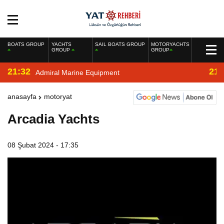
BOATS GROUP
YACHTS
SAIL BOATS GROUP
MOTORYACHTS
GROUP
GROUP
21:32
21:
Admiral Marine Equipment
anasayfa
motoryat
Arcadia Yachts
08 Şubat 2024 - 17:35