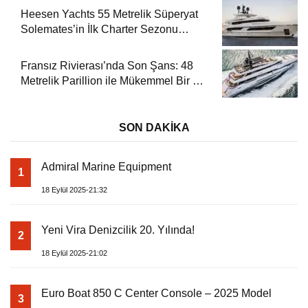
Heesen Yachts 55 Metrelik Süperyat
Solemates’in İlk Charter Sezonu
Rezervasyonları Başladı
Fransız Rivierası’nda Son Şans: 48
Metrelik Parillion ile Mükemmel Bir Yat
Tatili
SON DAKİKA
Admiral Marine Equipment
1
18 Eylül 2025-21:32
Yeni Vira Denizcilik 20. Yılında!
2
18 Eylül 2025-21:02
Euro Boat 850 C Center Console – 2025 Model
3