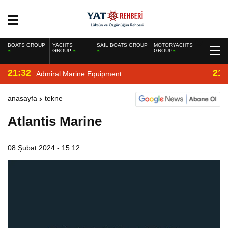
BOATS GROUP
YACHTS
SAIL BOATS GROUP
MOTORYACHTS
GROUP
GROUP
21:32
21:
Admiral Marine Equipment
anasayfa
tekne
Atlantis Marine
08 Şubat 2024 - 15:12