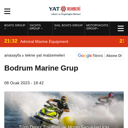
BOATS GROUP
YACHTS
SAIL BOATS GROUP
MOTORYACHTS
GROUP
GROUP
21:32
21:
Admiral Marine Equipment
anasayfa
tekne yat malzemeleri
Bodrum Marine Grup
08 Ocak 2023 - 18:42