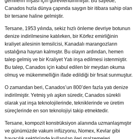
gemilerin inşası için görevlendirilmiştir. Bu sayede,
Canados hızla dünya çapında saygın bir itibara sahip olan
bir tersane haline gelmiştir.
Tersane, 1953 yılında, sekiz hızlı önleme devriye botunun
denize indirilmesine katılırken, bir Körfez emirliğinin
kraliyet ailesinin temsilcisi, Kanadalı marangozların
ustalığına hayran kalmıştır. Bu olayın ardından, hemen
talep gelmiş ve bir Kraliyet Yatı inşa edilmesi istenmiştir.
Bu talep, Canados için kabul edilen bir meydan okuma
olmuş ve mükemmelliğin ifade edildiği bir fırsat sunmuştur.
O zamandan beri, Canados’un 800’den fazla yatı denize
indirilmiştir. Yetmiş yılı aşkın süredir, Canados sürekli
olarak yat inşa teknolojilerinde, tekniklerinde ve üretim
süreçlerinde en son teknolojiyi takip etmektedir.
Tersane, kompozit konstrüksiyon alanında uzmanlaşmıştır
ve günümüzde vakum infüzyonu, Nomex, Kevlar gibi
havacılık sektöründe kullanılan ileri malzemeleri