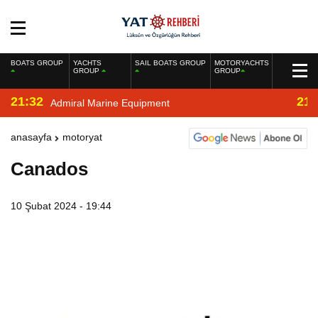
BOATS GROUP
YACHTS
SAIL BOATS GROUP
MOTORYACHTS
GROUP
GROUP
21:32
21:
Admiral Marine Equipment
anasayfa
motoryat
Canados
10 Şubat 2024 - 19:44