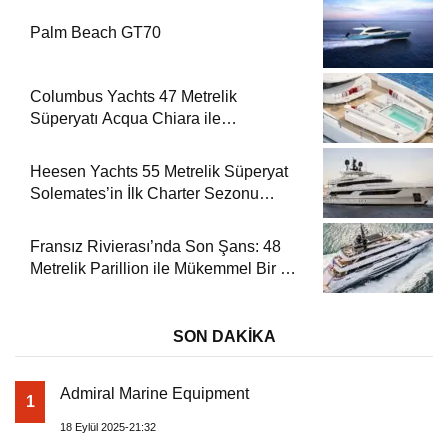
Palm Beach GT70
Columbus Yachts 47 Metrelik
Süperyatı Acqua Chiara ile
Akdeniz’de Lüks Bir Seyir
Heesen Yachts 55 Metrelik Süperyat
Solemates’in İlk Charter Sezonu
Rezervasyonları Başladı
Fransız Rivierası’nda Son Şans: 48
Metrelik Parillion ile Mükemmel Bir Yat
Tatili
SON DAKİKA
Admiral Marine Equipment
1
18 Eylül 2025-21:32