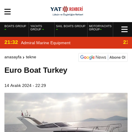
BOATS GROUP
YACHTS
SAIL BOATS GROUP
MOTORYACHTS
GROUP
GROUP
21:32
21:
Admiral Marine Equipment
anasayfa
tekne
Euro Boat Turkey
14 Aralık 2024 - 22:29