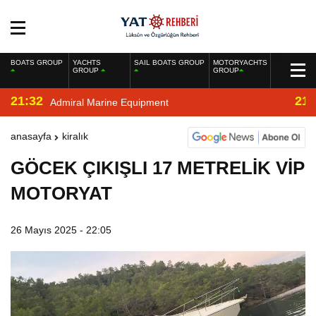
BOATS GROUP
YACHTS
SAIL BOATS GROUP
MOTORYACHTS
GROUP
GROUP
21:32
21:
Admiral Marine Equipment
anasayfa
kiralık
GÖCEK ÇIKIŞLI 17 METRELİK VİP
MOTORYAT
26 Mayıs 2025 - 22:05