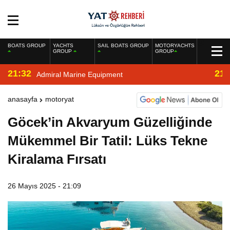
BOATS GROUP
YACHTS
SAIL BOATS GROUP
MOTORYACHTS
GROUP
GROUP
21:32
21:
Admiral Marine Equipment
anasayfa
motoryat
Göcek’in Akvaryum Güzelliğinde
Mükemmel Bir Tatil: Lüks Tekne
Kiralama Fırsatı
26 Mayıs 2025 - 21:09