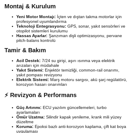
Montaj & Kurulum
Yeni Motor Montajı:
İçten ve dıştan takma motorlar için
profesyonel uyumlandırma
Teknoloji Entegrasyonu:
GPS, sonar, yakıt sensörleri ve
otopilot sistemleri kurulumu
Hassas Ayarlar:
Şanzıman dişli optimizasyonu, pervane
pitch-balans kontrolü
Tamir & Bakım
Acil Destek:
7/24 su girişi, aşırı ısınma veya elektrik
arızaları için müdahale
Yakıt Sistemi:
Enjektör temizliği, common-rail onarımı,
yakıt pompası revizyonu
Elektrik Sistemi:
Marş motoru sargısı, akü şarj regülatörü,
korozyon hasarı onarımları
⚡ Revizyon & Performans
Güç Artırımı:
ECU yazılım güncellemeleri, turbo
ayarlamaları
Ömür Uzatma:
Silindir kapak yenileme, krank mili yüzey
düzeltme
Koruma:
Epoksi bazlı anti-korozyon kaplama, çift kat boya
uygulaması