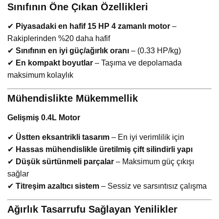
Sınıfının Öne Çıkan Özellikleri
✔
Piyasadaki en hafif 15 HP 4 zamanlı motor
–
Rakiplerinden %20 daha hafif
✔
Sınıfının en iyi güç/ağırlık oranı
– (0.33 HP/kg)
✔
En kompakt boyutlar
– Taşıma ve depolamada
maksimum kolaylık
Mühendislikte Mükemmellik
Gelişmiş 0.4L Motor
✔
Üstten eksantrikli tasarım
– En iyi verimlilik için
✔
Hassas mühendislikle üretilmiş çift silindirli yapı
✔
Düşük sürtünmeli parçalar
– Maksimum güç çıkışı
sağlar
✔
Titreşim azaltıcı sistem
– Sessiz ve sarsıntısız çalışma
Ağırlık Tasarrufu Sağlayan Yenilikler