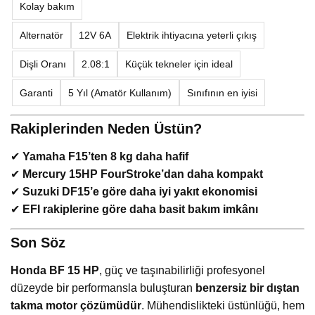
Kolay bakım
Alternatör
12V 6A
Elektrik ihtiyacına yeterli çıkış
Dişli Oranı
2.08:1
Küçük tekneler için ideal
Garanti
5 Yıl (Amatör Kullanım)
Sınıfının en iyisi
Rakiplerinden Neden Üstün?
✔
Yamaha F15’ten 8 kg daha hafif
✔
Mercury 15HP FourStroke’dan daha kompakt
✔
Suzuki DF15’e göre daha iyi yakıt ekonomisi
✔
EFI rakiplerine göre daha basit bakım imkânı
Son Söz
Honda BF 15 HP
, güç ve taşınabilirliği profesyonel
düzeyde bir performansla buluşturan
benzersiz bir dıştan
takma motor çözümüdür
. Mühendislikteki üstünlüğü, hem