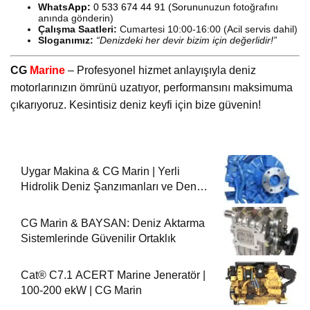
Whats
App:
0 533 674 44 91
(Sorun
unuzun fotoğrafını
anında gönderin)
Çalışma Saatleri:
Cumartesi 10:00-16:00 (Acil servis dahil)
Sloganımız:
“Denizdeki her devir bizim için değerlidir!”
CG
Marine
– Profesyonel hizmet anlayışıyla deniz
motorlarınızın ömrünü uzatıyor, performansını maksimuma
çıkarıyoruz. Kesintisiz deniz keyfi için bize güvenin!
Uygar Makina & CG Marin | Yerli
Hidrolik Deniz Şanzımanları ve Deniz
Motorları
CG Marin & BAYSAN: Deniz Aktarma
Sistemlerinde Güvenilir Ortaklık
Cat® C7.1 ACERT Marine Jeneratör |
100-200 ekW | CG Marin