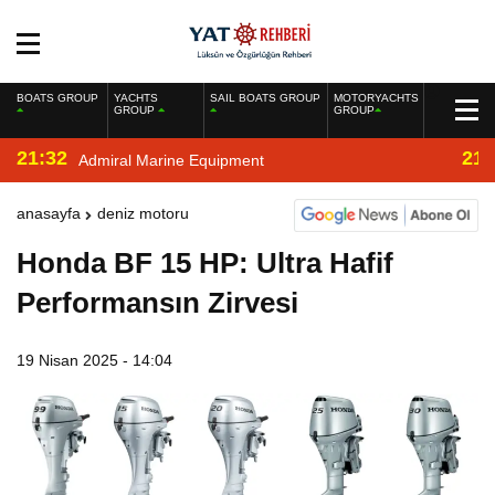
BOATS GROUP
YACHTS
SAIL BOATS GROUP
MOTORYACHTS
GROUP
GROUP
21:32
21:
Admiral Marine Equipment
anasayfa
deniz motoru
Honda BF 15 HP: Ultra Hafif
Performansın Zirvesi
19 Nisan 2025 - 14:04