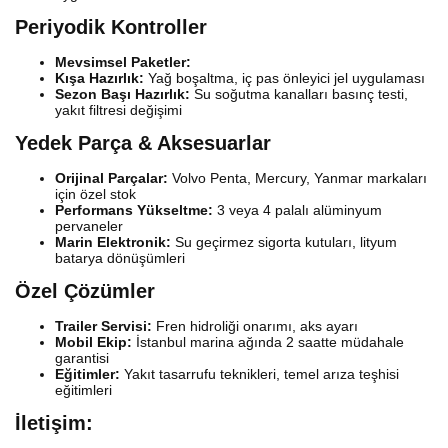
Periyodik Kontroller
Mevsimsel Paketler:
Kışa Hazırlık:
Yağ boşaltma, iç pas önleyici jel uygulaması
Sezon Başı Hazırlık:
Su soğutma kanalları basınç testi,
yakıt filtresi değişimi
Yedek Parça & Aksesuarlar
Orijinal Parçalar:
Volvo Penta, Mercury, Yanmar markaları
için özel stok
Performans Yükseltme:
3 veya 4 palalı alüminyum
pervaneler
Marin Elektronik:
Su geçirmez sigorta kutuları, lityum
batarya dönüşümleri
Özel Çözümler
Trailer Servisi:
Fren hidroliği onarımı, aks ayarı
Mobil Ekip:
İstanbul marina ağında 2 saatte müdahale
garantisi
Eğitimler:
Yakıt tasarrufu teknikleri, temel arıza teşhisi
eğitimleri
İletişim: