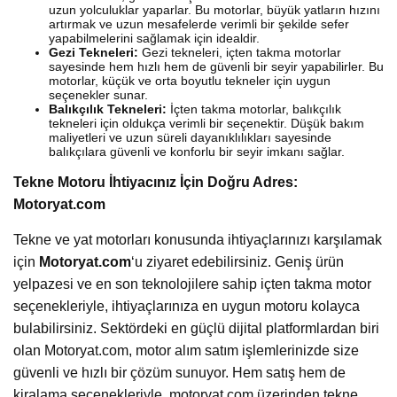
uzun yolculuklar yaparlar. Bu motorlar, büyük yatların hızını
artırmak ve uzun mesafelerde verimli bir şekilde sefer
yapabilmelerini sağlamak için idealdir.
Gezi Tekneleri:
Gezi tekneleri, içten takma motorlar
sayesinde hem hızlı hem de güvenli bir seyir yapabilirler. Bu
motorlar, küçük ve orta boyutlu tekneler için uygun
seçenekler sunar.
Balıkçılık Tekneleri:
İçten takma motorlar, balıkçılık
tekneleri için oldukça verimli bir seçenektir. Düşük bakım
maliyetleri ve uzun süreli dayanıklılıkları sayesinde
balıkçılara güvenli ve konforlu bir seyir imkanı sağlar.
Tekne Motoru İhtiyacınız İçin Doğru Adres:
Motoryat.com
Tekne ve yat motorları konusunda ihtiyaçlarınızı karşılamak
için
Motoryat.com
‘u ziyaret edebilirsiniz. Geniş ürün
yelpazesi ve en son teknolojilere sahip içten takma motor
seçenekleriyle, ihtiyaçlarınıza en uygun motoru kolayca
bulabilirsiniz. Sektördeki en güçlü dijital platformlardan biri
olan Motoryat.com, motor alım satım işlemlerinizde size
güvenli ve hızlı bir çözüm sunuyor. Hem satış hem de
kiralama seçenekleriyle, motoryat.com üzerinden tekne