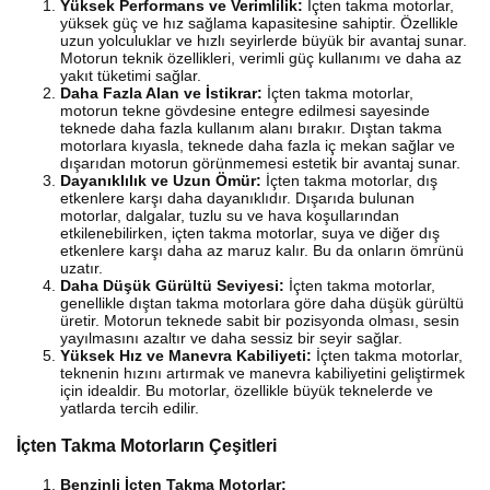
Yüksek Performans ve Verimlilik:
İçten takma motorlar,
yüksek güç ve hız sağlama kapasitesine sahiptir. Özellikle
uzun yolculuklar ve hızlı seyirlerde büyük bir avantaj sunar.
Motorun teknik özellikleri, verimli güç kullanımı ve daha az
yakıt tüketimi sağlar.
Daha Fazla Alan ve İstikrar:
İçten takma motorlar,
motorun tekne gövdesine entegre edilmesi sayesinde
teknede daha fazla kullanım alanı bırakır. Dıştan takma
motorlara kıyasla, teknede daha fazla iç mekan sağlar ve
dışarıdan motorun görünmemesi estetik bir avantaj sunar.
Dayanıklılık ve Uzun Ömür:
İçten takma motorlar, dış
etkenlere karşı daha dayanıklıdır. Dışarıda bulunan
motorlar, dalgalar, tuzlu su ve hava koşullarından
etkilenebilirken, içten takma motorlar, suya ve diğer dış
etkenlere karşı daha az maruz kalır. Bu da onların ömrünü
uzatır.
Daha Düşük Gürültü Seviyesi:
İçten takma motorlar,
genellikle dıştan takma motorlara göre daha düşük gürültü
üretir. Motorun teknede sabit bir pozisyonda olması, sesin
yayılmasını azaltır ve daha sessiz bir seyir sağlar.
Yüksek Hız ve Manevra Kabiliyeti:
İçten takma motorlar,
teknenin hızını artırmak ve manevra kabiliyetini geliştirmek
için idealdir. Bu motorlar, özellikle büyük teknelerde ve
yatlarda tercih edilir.
İçten Takma Motorların Çeşitleri
Benzinli İçten Takma Motorlar: