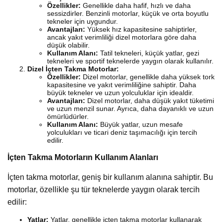
Özellikler:
Genellikle daha hafif, hızlı ve daha
sessizdirler. Benzinli motorlar, küçük ve orta boyutlu
tekneler için uygundur.
Avantajları:
Yüksek hız kapasitesine sahiptirler,
ancak yakıt verimliliği dizel motorlara göre daha
düşük olabilir.
Kullanım Alanı:
Tatil tekneleri, küçük yatlar, gezi
tekneleri ve sportif teknelerde yaygın olarak kullanılır.
Dizel İçten Takma Motorlar:
Özellikler:
Dizel motorlar, genellikle daha yüksek tork
kapasitesine ve yakıt verimliliğine sahiptir. Daha
büyük tekneler ve uzun yolculuklar için idealdir.
Avantajları:
Dizel motorlar, daha düşük yakıt tüketimi
ve uzun menzil sunar. Ayrıca, daha dayanıklı ve uzun
ömürlüdürler.
Kullanım Alanı:
Büyük yatlar, uzun mesafe
yolculukları ve ticari deniz taşımacılığı için tercih
edilir.
İçten Takma Motorların Kullanım Alanları
İçten takma motorlar, geniş bir kullanım alanına sahiptir. Bu
motorlar, özellikle şu tür teknelerde yaygın olarak tercih
edilir:
Yatlar:
Yatlar, genellikle içten takma motorlar kullanarak