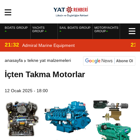
BOATS GROUP
YACHTS
SAIL BOATS GROUP
MOTORYACHTS
GROUP
GROUP
21:32
21:
Admiral Marine Equipment
anasayfa
tekne yat malzemeleri
İçten Takma Motorlar
12 Ocak 2025 - 18:00