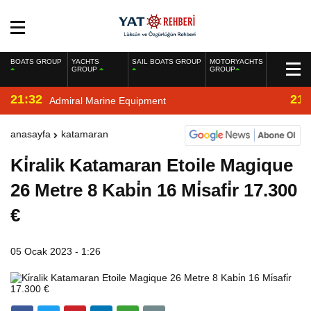
BOATS GROUP
YACHTS
SAIL BOATS GROUP
MOTORYACHTS
GROUP
GROUP
21:32
21:
Admiral Marine Equipment
anasayfa
katamaran
Ki̇ralik Katamaran Etoile Magique
26 Metre 8 Kabi̇n 16 Mi̇safi̇r 17.300
€
05 Ocak 2023 - 1:26