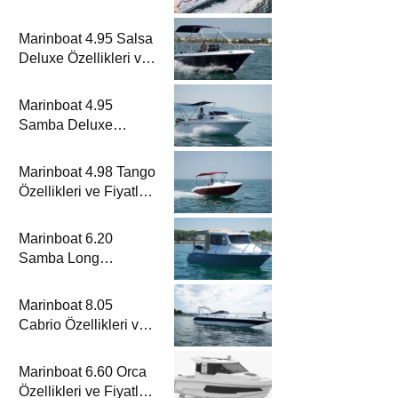
Metrelik Parillion ile
Mükemmel Bir Yat
Marinboat 4.95 Salsa
Tatili
Deluxe Özellikleri ve
Fiyatları – A Sınıfı
Lüks Tekne
Marinboat 4.95
Samba Deluxe
Özellikleri ve Fiyatları
– A Sınıfı Lüks Tekne
Marinboat 4.98 Tango
Özellikleri ve Fiyatları
– A Sınıfı Kompakt
Tekne
Marinboat 6.20
Samba Long
Özellikleri ve Fiyatları
– A Sınıfı Kompakt
Marinboat 8.05
Tekne
Cabrio Özellikleri ve
Fiyatları – A Sınıfı
Lüks Tekne
Marinboat 6.60 Orca
Özellikleri ve Fiyatları