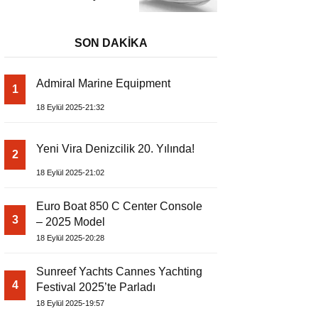
– Dıştan Takmalı
Lüks Tekne
SON DAKİKA
Admiral Marine Equipment
1
18 Eylül 2025-21:32
Yeni Vira Denizcilik 20. Yılında!
2
18 Eylül 2025-21:02
Euro Boat 850 C Center Console
3
– 2025 Model
18 Eylül 2025-20:28
Sunreef Yachts Cannes Yachting
4
Festival 2025’te Parladı
18 Eylül 2025-19:57