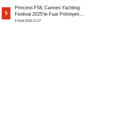
Princess F58, Cannes Yachting
5
Festival 2025’te Fuar Prömiyerini
Yapıyor
5 Eylül 2025-21:27