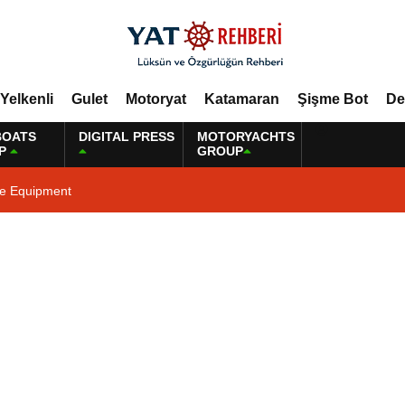
Yelkenli
Gulet
Motoryat
Katamaran
Şişme Bot
De
BOATS
DIGITAL PRESS
MOTORYACHTS
P
GROUP
ne Equipment