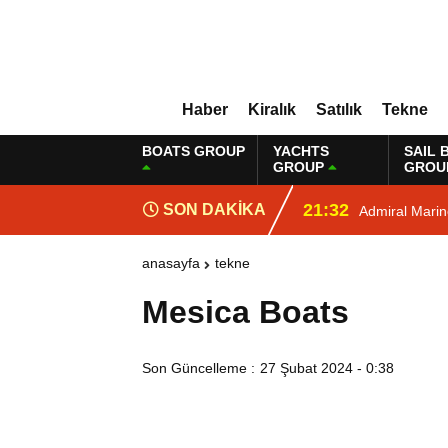
Haber
Kiralık
Satılık
Tekne
BOATS GROUP
YACHTS
SAIL 
GROUP
GROU
21:32
SON DAKİKA
Admiral Mari
anasayfa
tekne
Mesica Boats
Son Güncelleme :
27 Şubat 2024 - 0:38