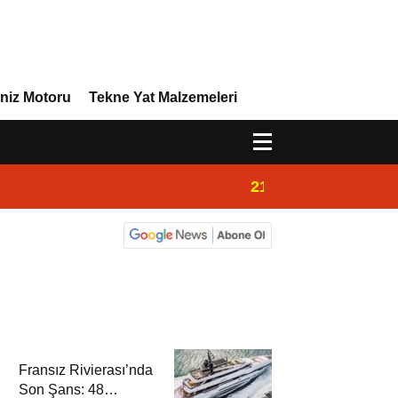
niz Motoru
Tekne Yat Malzemeleri
21:02
Yeni Vira Denizcil
Fransız Rivierası’nda
Son Şans: 48