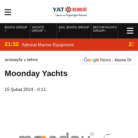
BOATS GROUP
YACHTS
SAIL BOATS GROUP
MOTORYACHTS
GROUP
GROUP
21:32
21:
Admiral Marine Equipment
anasayfa
tekne
Moonday Yachts
15 Şubat 2024 - 0:11