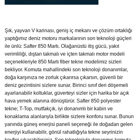
Şık, yayvan V karinası, geniş iç mekanı ve çözüm ortaklığı
yaptığımız deniz motoru markalarının son teknoloji güçleri
ile ünlü: Safter 850 Martı. Olağanüstü itiş gücü, yakıt
verimliliği, dıştan takmalı ve içten takmalı motor modeli
seçenekleriyle 850 Martı fiber tekne modelimiz sizleri
bekliyor. Komuta mahallindeki son teknoloji donanımlar,
doğa karşınıza ne zorluk çıkarırsa çıkarsın, güvenli bir
deniz gezintisini sizlere sunar. Birinci sınıf deri döşemeli
ayarlanabilir koltuklar, güverteyi sizler için harika bir açık
hava yemek alanına dönüştürür. Safter 850 polyester
tekne; T-Top, mutfakçık, iyi donanımlı bir kabin ve
konaklama alanlarıyla birlikte sizlere konforu sunar. Bunun
yanında güneş enerjisi paneli seçeneği ile doğadan gelen
enerjiyi kullanabilir, gönül rahatlığıyla tekne seyrinizin
keyfini çıkarabilirsiniz. Son teknolojiyle donanmış komuta