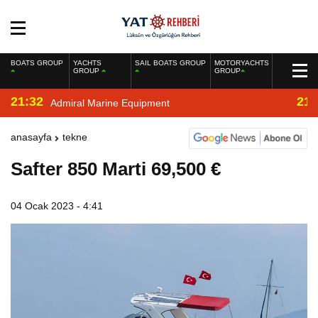
BOATS GROUP
YACHTS
SAIL BOATS GROUP
MOTORYACHTS
GROUP
GROUP
21:32
21:
Admiral Marine Equipment
anasayfa
tekne
Safter 850 Marti 69,500 €
04 Ocak 2023 - 4:41