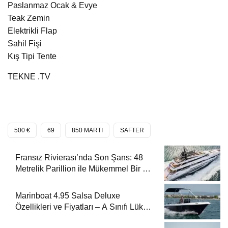
Paslanmaz Ocak & Evye
Teak Zemin
Elektrikli Flap
Sahil Fişi
Kış Tipi Tente
TEKNE .TV
500 €
69
850 MARTI
SAFTER
Fransız Rivierası’nda Son Şans: 48
Metrelik Parillion ile Mükemmel Bir Yat
Tatili
Marinboat 4.95 Salsa Deluxe
Özellikleri ve Fiyatları – A Sınıfı Lüks
Tekne