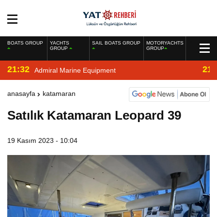
BOATS GROUP
YACHTS
SAIL BOATS GROUP
MOTORYACHTS
GROUP
GROUP
21:32
21:
Admiral Marine Equipment
anasayfa
katamaran
Satılık Katamaran Leopard 39
19 Kasım 2023 - 10:04