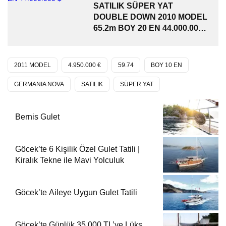
SATILIK SÜPER YAT
DOUBLE DOWN 2010 MODEL
65.2m BOY 20 EN 44.000.000
$
2011 MODEL
4.950.000 €
59.74
BOY 10 EN
GERMANIA NOVA
SATILIK
SÜPER YAT
Bernis Gulet
Göcek’te 6 Kişilik Özel Gulet Tatili |
Kiralık Tekne ile Mavi Yolculuk
Göcek’te Aileye Uygun Gulet Tatili
Göcek’te Günlük 35.000 TL’ye Lüks