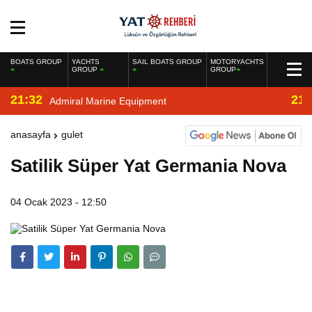
BOATS GROUP
YACHTS
SAIL BOATS GROUP
MOTORYACHTS
GROUP
GROUP
21:32
21:
Admiral Marine Equipment
anasayfa
gulet
Satilik Süper Yat Germania Nova
04 Ocak 2023 - 12:50