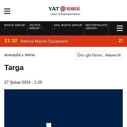
BOATS GROUP
YACHTS
SAIL BOATS GROUP
MOTORYACHTS
GROUP
GROUP
21:32
21:
Admiral Marine Equipment
anasayfa
tekne
Targa
27 Şubat 2024 - 1:25