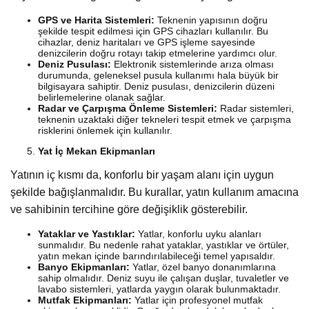
GPS ve Harita Sistemleri:
Teknenin yapısının doğru
şekilde tespit edilmesi için GPS cihazları kullanılır. Bu
cihazlar, deniz haritaları ve GPS işleme sayesinde
denizcilerin doğru rotayı takip etmelerine yardımcı olur.
Deniz Pusulası:
Elektronik sistemlerinde arıza olması
durumunda, geleneksel pusula kullanımı hala büyük bir
bilgisayara sahiptir. Deniz pusulası, denizcilerin düzeni
belirlemelerine olanak sağlar.
Radar ve Çarpışma Önleme Sistemleri:
Radar sistemleri,
teknenin uzaktaki diğer tekneleri tespit etmek ve çarpışma
risklerini önlemek için kullanılır.
Yat İç Mekan Ekipmanları
Yatının iç kısmı da, konforlu bir yaşam alanı için uygun
şekilde bağışlanmalıdır. Bu kurallar, yatın kullanım amacına
ve sahibinin tercihine göre değişiklik gösterebilir.
Yataklar ve Yastıklar:
Yatlar, konforlu uyku alanları
sunmalıdır. Bu nedenle rahat yataklar, yastıklar ve örtüler,
yatın mekan içinde barındırılabileceği temel yapısaldır.
Banyo Ekipmanları:
Yatlar, özel banyo donanımlarına
sahip olmalıdır. Deniz suyu ile çalışan duşlar, tuvaletler ve
lavabo sistemleri, yatlarda yaygın olarak bulunmaktadır.
Mutfak Ekipmanları:
Yatlar için profesyonel mutfak