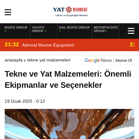
BOATS GROUP
YACHTS
SAIL BOATS GROUP
MOTORYACHTS
GROUP
GROUP
21:32
21:
Admiral Marine Equipment
anasayfa
tekne yat malzemeleri
Tekne ve Yat Malzemeleri: Önemli
Ekipmanlar ve Seçenekler
19 Ocak 2025 - 0:12