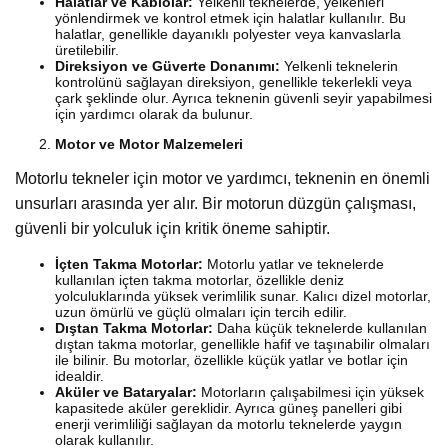
Halatlar ve Kablolar:
Yelkenli teknelerde, yelkenleri
yönlendirmek ve kontrol etmek için halatlar kullanılır. Bu
halatlar, genellikle dayanıklı polyester veya kanvaslarla
üretilebilir.
Direksiyon ve Güverte Donanımı:
Yelkenli teknelerin
kontrolünü sağlayan direksiyon, genellikle tekerlekli veya
çark şeklinde olur. Ayrıca teknenin güvenli seyir yapabilmesi
için yardımcı olarak da bulunur.
Motor ve Motor Malzemeleri
Motorlu tekneler için motor ve yardımcı, teknenin en önemli
unsurları arasında yer alır. Bir motorun düzgün çalışması,
güvenli bir yolculuk için kritik öneme sahiptir.
İçten Takma Motorlar:
Motorlu yatlar ve teknelerde
kullanılan içten takma motorlar, özellikle deniz
yolculuklarında yüksek verimlilik sunar. Kalıcı dizel motorlar,
uzun ömürlü ve güçlü olmaları için tercih edilir.
Dıştan Takma Motorlar:
Daha küçük teknelerde kullanılan
dıştan takma motorlar, genellikle hafif ve taşınabilir olmaları
ile bilinir. Bu motorlar, özellikle küçük yatlar ve botlar için
idealdir.
Aküler ve Bataryalar:
Motorların çalışabilmesi için yüksek
kapasitede aküler gereklidir. Ayrıca güneş panelleri gibi
enerji verimliliği sağlayan da motorlu teknelerde yaygın
olarak kullanılır.