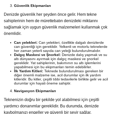
Güvenlik Ekipmanları
Denizde güvenlik her şeyden önce gelir. Hem tekne
sahiplerinin hem de mürettebatın denizdeki miktarını
sağlamak için uygun güvenlik malzemeleri kullanmak çok
önemlidir.
Can yelekleri:
Can yelekleri, özellikle dalgalı denizlerde
can güvenliği için gereklidir. Yelkenli ve motorlu teknelerde
her zaman yeterli sayıda can yeleği bulundurulmalıdır.
Dalgıç Maskesi ve Şnorkel:
Denizde dalış yapmak ve su
altı dünyasını ayırmak için dalgıç maskesi ve şnorkel
gereklidir. Yat sahiplerinin, bakımının su altı işlemlerini
yapabilmesi için bu ekipmanları temin edebilirler.
İlk Yardım Kitleri:
Teknede bulundurulması gereken bir
diğer önemli malzeme ise, acil durumlar için ilk yardım
kitleridir. Bu kitler, çeşitli tıbbi tedavilerle birlikte gelir ve acil
durumlar için hayati öneme sahiptir.
Navigasyon Ekipmanları
Teknenizin doğru bir şekilde yol alabilmesi için çeşitli
yardımcı donanımlar gereklidir. Bu durumda, denizde
kaybolmanızı engeller ve güvenli bir seyir sağlar.