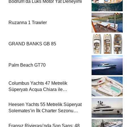
Bodrum’da Lüks Motor Yat Deneyimi
Ruzanna 1 Trawler
GRAND BANKS GB 85
Palm Beach GT70
Columbus Yachts 47 Metrelik
Süperyatı Acqua Chiara ile
Akdeniz’de Lüks Bir Seyir
Heesen Yachts 55 Metrelik Süperyat
Solemates’in İlk Charter Sezonu
Rezervasyonları Başladı
Fransız Rivierası’nda Son Şans: 48