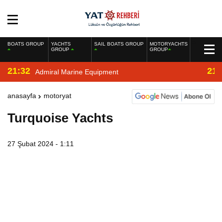
BOATS GROUP
YACHTS
SAIL BOATS GROUP
MOTORYACHTS
GROUP
GROUP
21:32
21:
Admiral Marine Equipment
anasayfa
motoryat
Turquoise Yachts
27 Şubat 2024 - 1:11