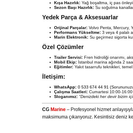
Kışa Hazırlık:
Yağ boşaltma, iç pas önleyi
Sezon Başı Hazırlık:
Su soğutma kanalları 
Yedek Parça & Aksesuarlar
Orijinal Parçalar:
Volvo Penta, Mercury, Y
Performans Yükseltme:
3 veya 4 palalı 
Marin Elektronik:
Su geçirmez sigorta kut
Özel Çözümler
Trailer Servisi:
Fren hidroliği onarımı, aks
Mobil Ekip:
İstanbul marina ağında 2 saa
Eğitimler:
Yakıt tasarrufu teknikleri, temel 
İletişim:
Whats
App:
0 533 674 44 91
(Sorun
unuzu
Çalışma Saatleri:
Cumartesi 10:00-16:00 (
Sloganımız:
“Denizdeki her devir bizim içi
CG
Marine
– Profesyonel hizmet anlayışıyl
maksimuma çıkarıyoruz. Kesintisiz deniz key