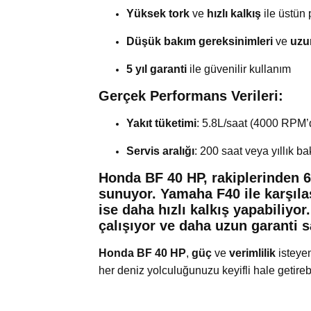
Yüksek tork
ve
hızlı kalkış
ile üstün
Düşük bakım gereksinimleri
ve
uzu
5 yıl garanti
ile güvenilir kullanım
Gerçek Performans Verileri:
Yakıt tüketimi
: 5.8L/saat (4000 RPM’
Servis aralığı
: 200 saat veya yıllık b
Honda BF 40 HP, rakiplerinden
6
sunuyor.
Yamaha F40
ile karşıl
ise daha hızlı kalkış yapabiliyor
çalışıyor ve
daha uzun garanti
s
Honda BF 40 HP
,
güç
ve
verimlilik
isteyen
her deniz yolculuğunuzu keyifli hale getirebi