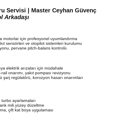
u Servisi | Master Ceyhan Güvenç
ol Arkadaşı
a motorlar için profesyonel uyumlandırma
ıt sensörleri ve otopilot sistemleri kurulumu
yonu, pervane pitch-balans kontrolü
eya elektrik arızaları için müdahale
-rail onarımı, yakıt pompası revizyonu
 şarj regülatörü, korozyon hasarı onarımları
 turbo ayarlamaları
rank mili yüzey düzeltme
ma, çift kat boya uygulaması