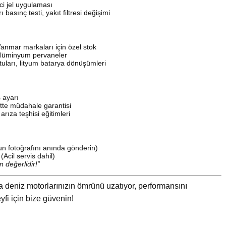
ci jel uygulaması
basınç testi, yakıt filtresi değişimi
anmar markaları için özel stok
alüminyum pervaneler
uları, lityum batarya dönüşümleri
 ayarı
tte müdahale garantisi
arıza teşhisi eğitimleri
n fotoğrafını anında gönderin)
Acil servis dahil)
n değerlidir!”
a deniz motorlarınızın ömrünü uzatıyor, performansını
fi için bize güvenin!