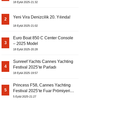
18 Eylül 2025-21:32
Yeni Vira Denizcilik 20. Yılında!
2
18 Eylül 2025-21:02
Euro Boat 850 C Center Console
3
– 2025 Model
18 Eylül 2025-20:28
Sunreef Yachts Cannes Yachting
4
Festival 2025’te Parladı
18 Eylül 2025-19:57
Princess F58, Cannes Yachting
5
Festival 2025’te Fuar Prömiyerini
Yapıyor
5 Eylül 2025-21:27