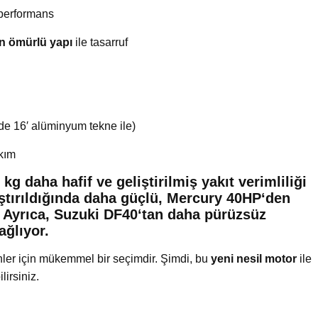
 performans
n ömürlü yapı
ile tasarruf
de 16′ alüminyum tekne ile)
akım
 kg daha hafif
ve
geliştirilmiş yakıt verimliliği
aştırıldığında daha güçlü,
Mercury 40HP
‘den
. Ayrıca,
Suzuki DF40
‘tan daha pürüzsüz
ağlıyor.
ler için mükemmel bir seçimdir. Şimdi, bu
yeni nesil motor
ile
lirsiniz.