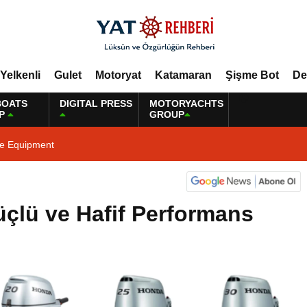
Yelkenli
Gulet
Motoryat
Katamaran
Şişme Bot
De
BOATS
DIGITAL PRESS
MOTORYACHTS
P
GROUP
ne Equipment
çlü ve Hafif Performans