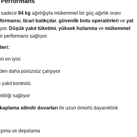
f Performans
 sadece
94 kg
ağırlığıyla mükemmel bir güç-ağırlık oranı
formansı
,
ticari balıkçılar
,
güvenlik botu operatörleri
ve
yat
iyor.
Düşük yakıt tüketimi
,
yüksek hızlanma
ve
mükemmel
lir performans sağlıyor.
eri:
ın en iyisi
nden daha pürüzsüz çalışıyor
 yakıt kontrolü
mliliği sağlıyor
kaplama silindir duvarları
ile uzun ömürlü dayanıklılık
taşıma ve depolama