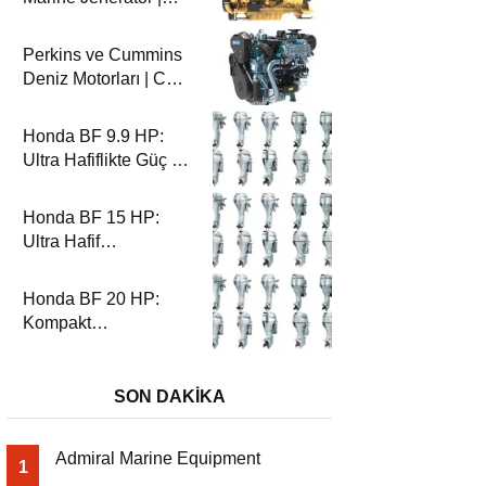
100-200 ekW | CG
Marin
Perkins ve Cummins
Deniz Motorları | CG
Marin ile Güçlü ve
Güvenilir Performans
Honda BF 9.9 HP:
Ultra Hafiflikte Güç ve
Güvenilirlik
Honda BF 15 HP:
Ultra Hafif
Performansın Zirvesi
Honda BF 20 HP:
Kompakt
Performansın Zirvesi
SON DAKİKA
Admiral Marine Equipment
1