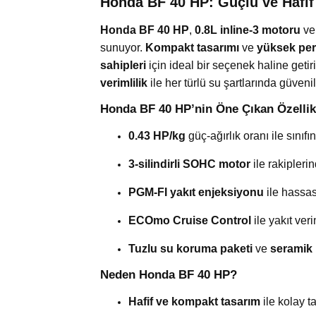
Honda BF 40 HP: Güçlü ve Hafi
Honda BF 40 HP
,
0.8L inline-3 motoru
ve
sunuyor.
Kompakt tasarımı
ve
yüksek per
sahipleri
için ideal bir seçenek haline getir
verimlilik
ile her türlü su şartlarında güveni
Honda BF 40 HP’nin Öne Çıkan Özellikl
0.43 HP/kg
güç-ağırlık oranı ile sınıfın
3-silindirli SOHC motor
ile rakipleri
PGM-FI yakıt enjeksiyonu
ile hassas
ECOmo Cruise Control
ile yakıt veri
Tuzlu su koruma paketi
ve
seramik 
Neden Honda BF 40 HP?
Hafif ve kompakt tasarım
ile kolay 