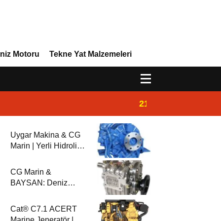
niz Motoru
Tekne Yat Malzemeleri
21:02
Yeni Vira Denizcil
Uygar Makina & CG
Marin | Yerli Hidrolik
Deniz Şanzımanları
ve Deniz Motorları
CG Marin &
BAYSAN: Deniz
Aktarma
Sistemlerinde
Cat® C7.1 ACERT
Güvenilir Ortaklık
Marine Jeneratör |