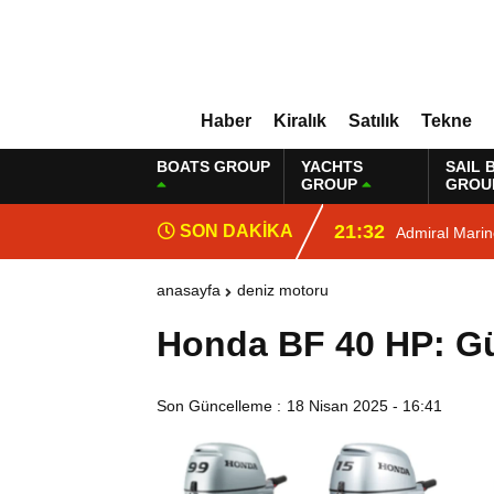
Haber
Kiralık
Satılık
Tekne
BOATS GROUP
YACHTS
SAIL 
GROUP
GROU
21:32
SON DAKİKA
Admiral Mari
anasayfa
deniz motoru
Honda BF 40 HP: Gü
Son Güncelleme :
18 Nisan 2025 - 16:41