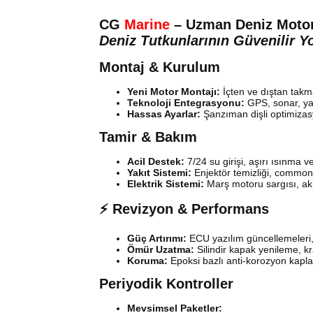
CG
Marine
– Uzman Deniz Motor
Deniz Tutkunlarının Güvenilir Y
Montaj & Kurulum
Yeni Motor Montajı:
İçten ve dıştan takm
Teknoloji Entegrasyonu:
GPS, sonar, yak
Hassas Ayarlar:
Şanzıman dişli optimizas
Tamir & Bakım
Acil Destek:
7/24 su girişi, aşırı ısınma v
Yakıt Sistemi:
Enjektör temizliği, common
Elektrik Sistemi:
Marş motoru sargısı, akü
⚡ Revizyon & Performans
Güç Artırımı:
ECU yazılım güncellemeleri,
Ömür Uzatma:
Silindir kapak yenileme, k
Koruma:
Epoksi bazlı anti-korozyon kapla
Periyodik Kontroller
Mevsimsel Paketler: