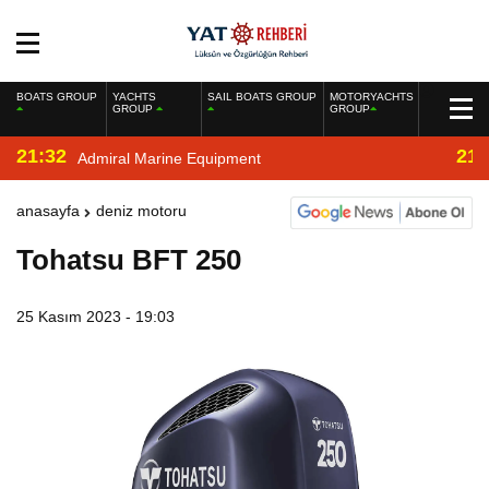
BOATS GROUP
YACHTS
SAIL BOATS GROUP
MOTORYACHTS
GROUP
GROUP
21:32
21:
Admiral Marine Equipment
anasayfa
deniz motoru
Tohatsu BFT 250
25 Kasım 2023 - 19:03