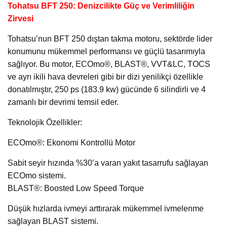
Tohatsu BFT 250: Denizcilikte Güç ve Verimliliğin
Zirvesi
Tohatsu’nun BFT 250 dıştan takma motoru, sektörde lider
konumunu mükemmel performansı ve güçlü tasarımıyla
sağlıyor. Bu motor, ECOmo®, BLAST®, VVT&LC, TOCS
ve ayrı ikili hava devreleri gibi bir dizi yenilikçi özellikle
donatılmıştır, 250 ps (183.9 kw) gücünde 6 silindirli ve 4
zamanlı bir devrimi temsil eder.
Teknolojik Özellikler:
ECOmo®: Ekonomi Kontrollü Motor
Sabit seyir hızında %30’a varan yakıt tasarrufu sağlayan
ECOmo sistemi.
BLAST®: Boosted Low Speed Torque
Düşük hızlarda ivmeyi arttırarak mükemmel ivmelenme
sağlayan BLAST sistemi.